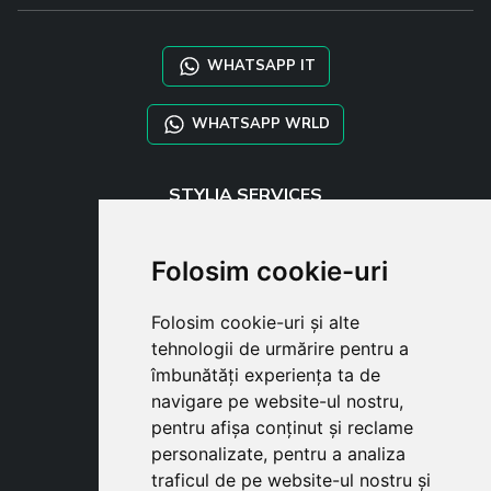
WHATSAPP IT
WHATSAPP WRLD
STYLIA SERVICES
SHOP B2B
TAYLOR MADE ORDERS
Folosim cookie-uri
DROPSHIPPING
Folosim cookie-uri și alte
USER
tehnologii de urmărire pentru a
SUBSCRIBE
îmbunătăți experiența ta de
AUTENTIFICARE
navigare pe website-ul nostru,
CART
pentru afișa conținut și reclame
personalizate, pentru a analiza
traficul de pe website-ul nostru și