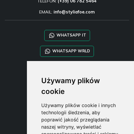
TELEFON:
(+39) 06 782 5464
EMAIL:
info@styliafoe.com
WHATSAPP IT
WHATSAPP WRLD
STYLIA SERVICES
Używamy plików
SHOP B2B
TAYLOR MADE ORDERS
cookie
DROPSHIPPING
Używamy plików cookie i innych
USER
technologii śledzenia, aby
SUBSCRIBE
poprawić jakość przeglądania
ZALOGUJ
naszej witryny, wyświetlać
CART