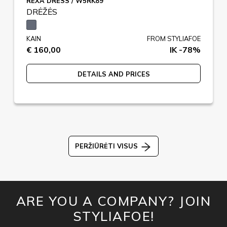
REXA DRESS / W5RK89
DRĖŽĖS
KAIN
FROM STYLIAFOE
€ 160,00
IK -78%
DETAILS AND PRICES
PERŽIŪRĖTI VISUS
ARE YOU A COMPANY? JOIN
STYLIAFOE!