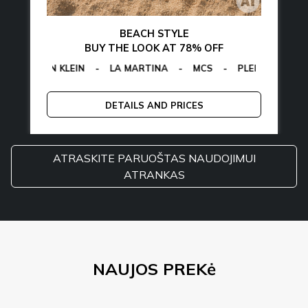
BEACH STYLE
BUY THE LOOK AT 78% OFF
LVIN KLEIN
-
EGON VON FURSTENBERG
-
LA MARTINA
-
MCS
-
GUESS
-
PLEIN SPORT
-
TOMMY HILFIGE
EGON VON
-
TOM
DETAILS AND PRICES
ATRASKITE PARUOŠTAS NAUDOJIMUI
ATRANKAS
NAUJOS PREKė