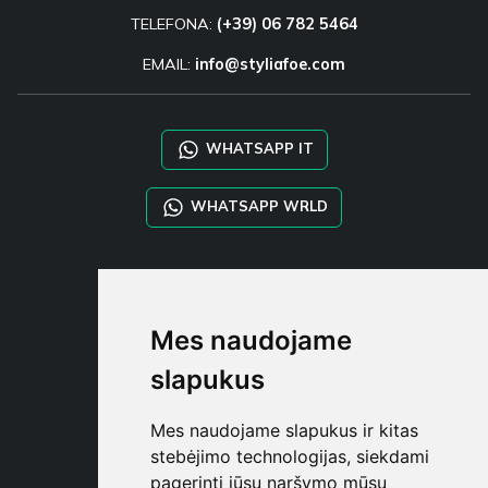
TELEFONA:
(+39) 06 782 5464
EMAIL:
info@styliafoe.com
WHATSAPP IT
WHATSAPP WRLD
STYLIA SERVICES
SHOP B2B
Mes naudojame
TAYLOR MADE ORDERS
DROPSHIPPING
slapukus
NAUDOTOJA
Mes naudojame slapukus ir kitas
REGISTRUOT
stebėjimo technologijas, siekdami
PRISIJUNGT
pagerinti jūsų naršymo mūsų