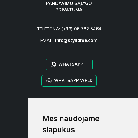
PARDAVIMO SĄLYGO
PRIVATUMA
TELEFONA:
(+39) 06 782 5464
EMAIL:
info@styliafoe.com
WHATSAPP IT
WHATSAPP WRLD
STYLIA SERVICES
SHOP B2B
Mes naudojame
TAYLOR MADE ORDERS
DROPSHIPPING
slapukus