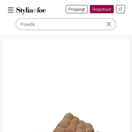
Prisijungt
Registruot
LT