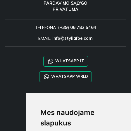
PARDAVIMO SĄLYGO
PRIVATUMA
TELEFONA:
(+39) 06 782 5464
EMAIL:
info@styliafoe.com
WHATSAPP IT
WHATSAPP WRLD
STYLIA SERVICES
SHOP B2B
Mes naudojame
TAYLOR MADE ORDERS
DROPSHIPPING
slapukus