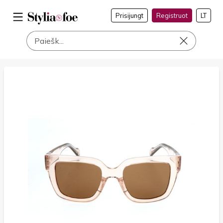
Prisijungt
Registruot
LT