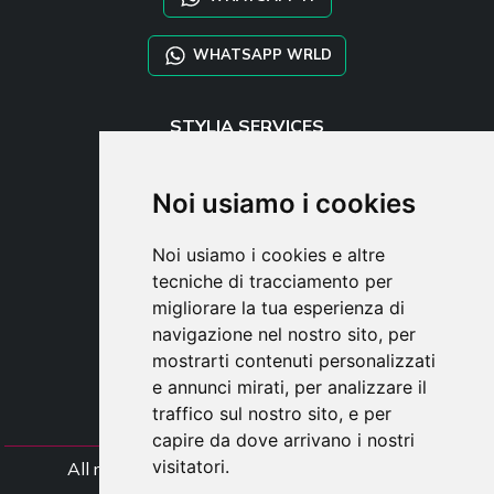
WHATSAPP WRLD
STYLIA SERVICES
SHOP B2B
TAYLOR MADE ORDERS
Noi usiamo i cookies
DROPSHIPPING
Noi usiamo i cookies e altre
UTENTE
tecniche di tracciamento per
REGISTRATI
migliorare la tua esperienza di
ACCEDI
navigazione nel nostro sito, per
CARRELLO
mostrarti contenuti personalizzati
e annunci mirati, per analizzare il
traffico sul nostro sito, e per
capire da dove arrivano i nostri
visitatori.
All rights Styliafoe s.r.l. © 2025 - Partiva IVA