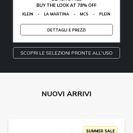
BUY THE LOOK AT 78% OFF
VIN KLEIN
-
EGON VON FURSTENBERG
-
LA MARTINA
-
MCS
-
GUESS
-
PLEIN SPORT
-
TOMMY HILFIGER
EGON VON 
-
TOMM
DETTAGLI E PREZZI
SCOPRI LE SELEZIONI PRONTE ALL'USO
NUOVI ARRIVI
SUMMER SALE