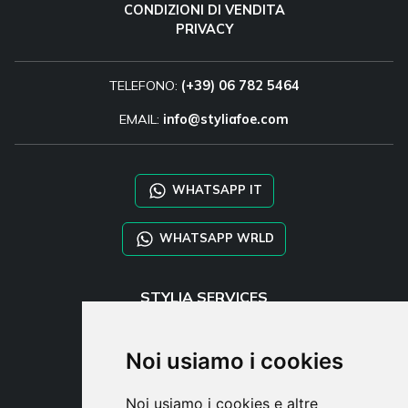
CONDIZIONI DI VENDITA
PRIVACY
TELEFONO:
(+39) 06 782 5464
EMAIL:
info@styliafoe.com
WHATSAPP IT
WHATSAPP WRLD
STYLIA SERVICES
SHOP B2B
TAYLOR MADE ORDERS
Noi usiamo i cookies
DROPSHIPPING
Noi usiamo i cookies e altre