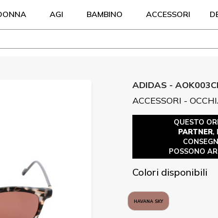
DONNA
AGI
BAMBINO
ACCESSORI
D
ADIDAS - AOK003C
ACCESSORI - OCCHI
QUESTO OR
PARTNER
,
CONSEGN
POSSONO ARR
Colori disponibili
HAVANA SKY