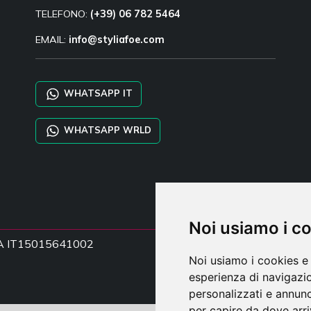
TELEFONO:
(+39) 06 782 5464
EMAIL:
info@styliafoe.com
WHATSAPP IT
WHATSAPP WRLD
Noi usiamo i c
a IVA IT15015641002
Noi usiamo i cookies e 
esperienza di navigazio
personalizzati e annunci
per capire da dove arriv