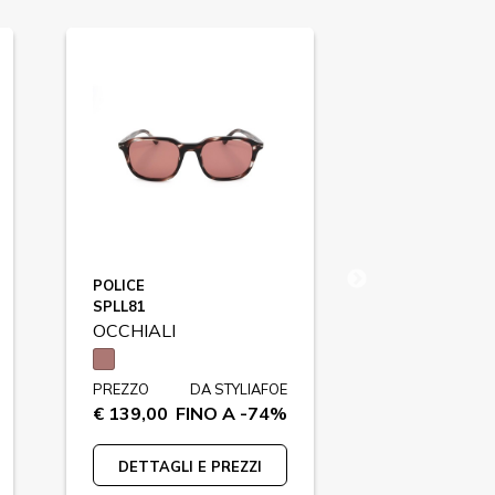
POLICE
ADIDAS SPO
SPLL81
SP0030
OCCHIALI
OCCHIALI
PREZZO
DA STYLIAFOE
PREZZO
€ 139,00
FINO A -74%
€ 159,00
F
DETTAGLI E PREZZI
DETTAGLI 