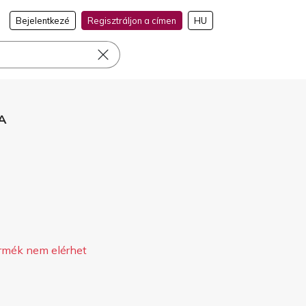
Bejelentkezé
Regisztráljon a címen
HU
VA
rmék nem elérhet