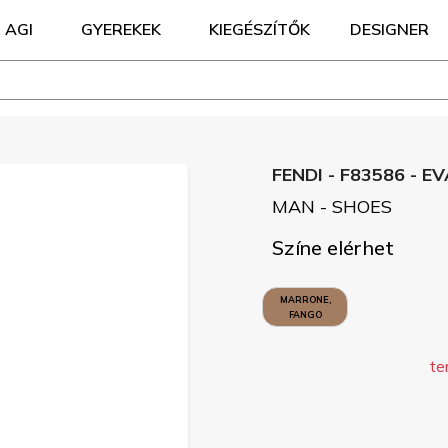
AGI
GYEREKEK
KIEGÉSZÍTŐK
DESIGNER
FENDI - F83586 - E
MAN - SHOES
Színe elérhet
MARRONE,
FANGO
te