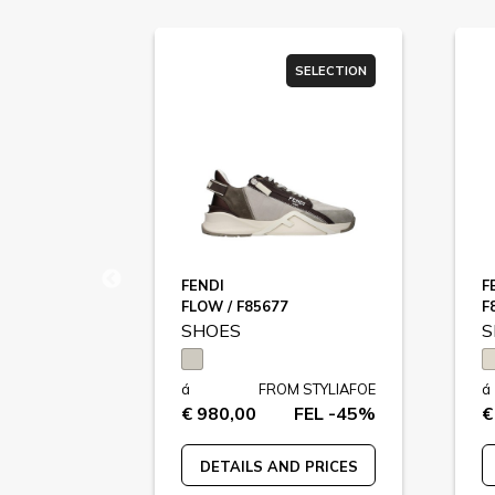
SELECTION
SELECTION
FENDI
F
FLOW / F85677
F
SHOES
S
STYLIAFOE
á
FROM STYLIAFOE
á
FEL -41%
€ 980,00
FEL -45%
€
 PRICES
DETAILS AND PRICES