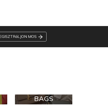
EGISZTRáLJON MOS
BAGS