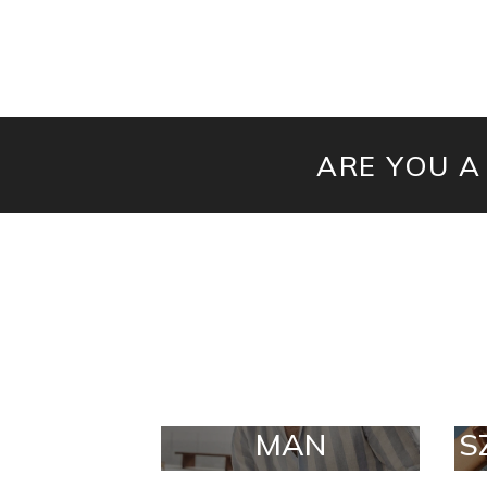
ARE YOU A
MAN
S