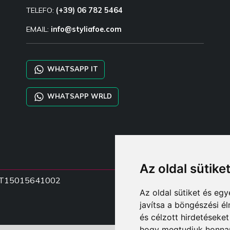
TELEFO:
(+39) 06 782 5464
EMAIL:
info@styliafoe.com
WHATSAPP IT
WHATSAPP WRLD
Az oldal sütike
zá IT15015641002
Az oldal sütiket és e
javítsa a böngészési é
és célzott hirdetéseket
hogy megtudjuk honnan