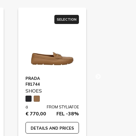
SELECTION
PRADA
GUCCI
F81744
SCREENER / F
SHOES
SHOES
á
FROM STYLIAFOE
á
FR
€ 770,00
FEL -38%
€ 850,00
DETAILS AND PRICES
DETAILS A