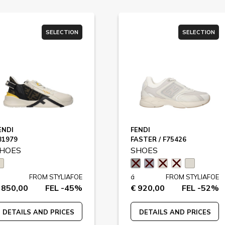
SELECTION
SELECTION
ENDI
FENDI
81979
FASTER / F75426
HOES
SHOES
FROM STYLIAFOE
á
FROM STYLIAFOE
 850,00
FEL -45%
€ 920,00
FEL -52%
DETAILS AND PRICES
DETAILS AND PRICES