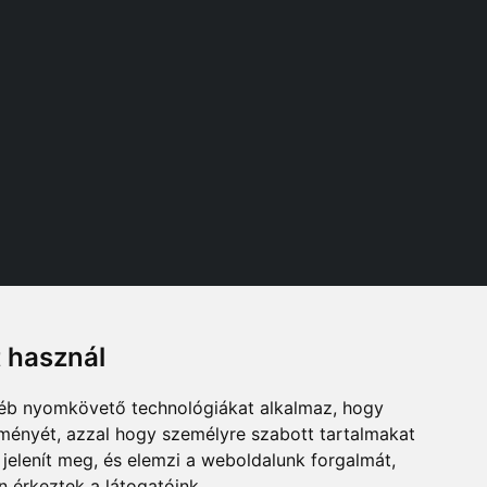
t használ
Follow us
gyéb nyomkövető technológiákat alkalmaz, hogy
lményét, azzal hogy személyre szabott tartalmakat
 jelenít meg, és elemzi a weboldalunk forgalmát,
 érkeztek a látogatóink.