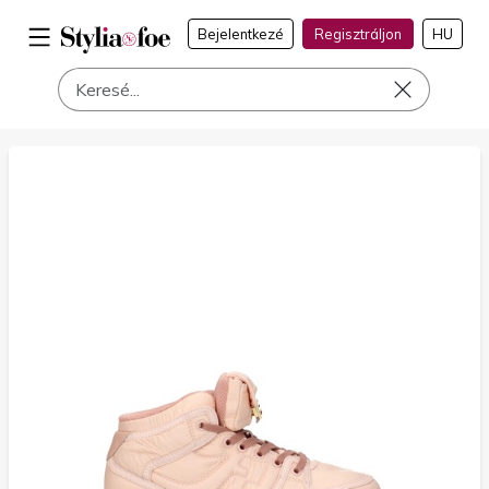
Bejelentkezé
Regisztráljon
HU
a címen