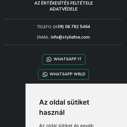
AZ ÉRTÉKESÍTÉS FELTÉTELE
ADATVÉDELE
TELEFO:
(+39) 06 782 5464
EMAIL:
info@styliafoe.com
WHATSAPP IT
WHATSAPP WRLD
STYLIA SERVICES
Az oldal sütiket
SHOP B2B
TAYLOR MADE ORDERS
használ
DROPSHIPPING
Az oldal sütiket és egyéb