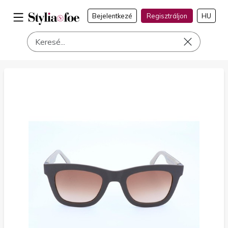
Bejelentkezé
Regisztráljon
HU
a címen