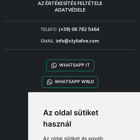
AZ ÉRTÉKESÍTÉS FELTÉTELE
ADATVÉDELE
TELEFO:
(+39) 06 782 5464
EMAIL:
info@styliafoe.com
WHATSAPP IT
WHATSAPP WRLD
STYLIA SERVICES
Az oldal sütiket
SHOP B2B
TAYLOR MADE ORDERS
használ
DROPSHIPPING
Az oldal sütiket és egyéb