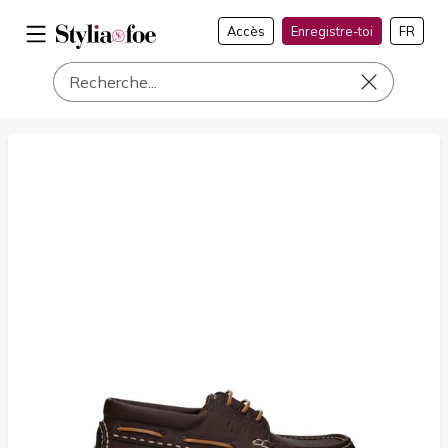
Accès
Enregistre-toi
FR