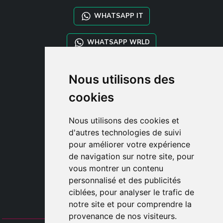
WHATSAPP IT
WHATSAPP WRLD
STYLIA SERVICES
Nous utilisons des
SHOP B2B
cookies
TAYLOR MADE ORDERS
DROPSHIPPING
Nous utilisons des cookies et
d'autres technologies de suivi
CLIENT
pour améliorer votre expérience
ENREGISTRE-TOI
de navigation sur notre site, pour
ACCÈS
vous montrer un contenu
PANIER
personnalisé et des publicités
ciblées, pour analyser le trafic de
notre site et pour comprendre la
provenance de nos visiteurs.