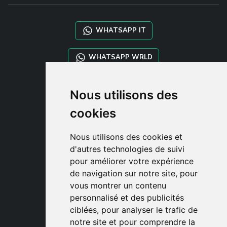
WHATSAPP IT
WHATSAPP WRLD
STYLIA SERVICES
Nous utilisons des
SHOP B2B
cookies
TAYLOR MADE ORDERS
DROPSHIPPING
Nous utilisons des cookies et
d'autres technologies de suivi
CLIENT
pour améliorer votre expérience
ENREGISTRE-TOI
de navigation sur notre site, pour
ACCÈS
vous montrer un contenu
PANIER
personnalisé et des publicités
ciblées, pour analyser le trafic de
notre site et pour comprendre la