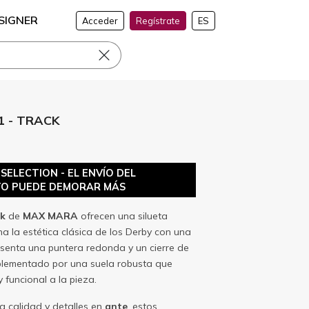
SIGNER
Acceder
Regístrate
ES
1 - TRACK
ELECTION - EL ENVÍO DEL
O PUEDE DEMORAR MÁS
ck
de
MAX MARA
ofrecen una silueta
 la estética clásica de los Derby con una
senta una puntera redonda y un cierre de
plementado por una suela robusta que
funcional a la pieza.
a calidad y detalles en
ante
, estos