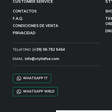
CUSTOMER SERVICE
ST
CONTACTOS
SH
F.A.Q.
TA
OR
CONDICIONES DE VENTA
DR
PRIVACIDAD
TELéFONO:
(+39) 06 782 5464
EMAIL:
info@styliafoe.com
WHATSAPP IT
WHATSAPP WRLD