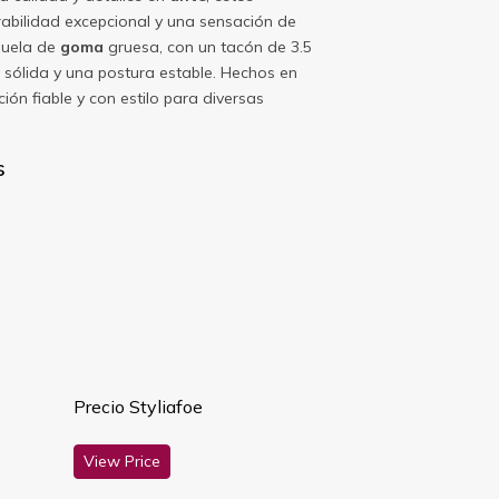
bilidad excepcional y una sensación de
suela de
goma
gruesa, con un tacón de 3.5
 sólida y una postura estable. Hechos en
ión fiable y con estilo para diversas
s
Precio Styliafoe
View Price