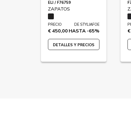
ELI / F76759
F
ZAPATOS
Z
 STYLIAFOE
PRECIO
DE STYLIAFOE
P
TA -41%
€ 450,00
HASTA -65%
€
PRECIOS
DETALLES Y PRECIOS