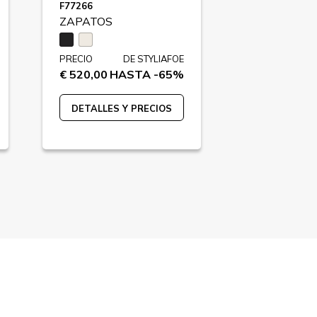
F77266
F82515
ZAPATOS
ZAPATOS
PRECIO
DE STYLIAFOE
PRECIO
€ 520,00
HASTA -65%
€ 750,00
HA
DETALLES Y PRECIOS
DETALLES 