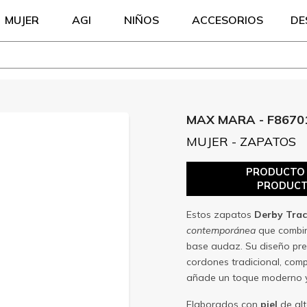
MUJER
AGI
NIÑOS
ACCESORIOS
DE
MAX MARA - F8670
MUJER - ZAPATOS
PRODUCTO S
PRODUCT
Estos zapatos
Derby Tra
contemporánea
que combina
base audaz. Su diseño pre
cordones tradicional, com
añade un toque moderno y 
Elaborados con
piel
de alt