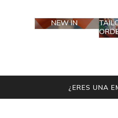
IN
TAILOR MADE
S
ORDERS
¿ERES UNA E