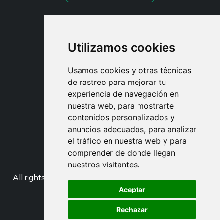
STYLIA SERVICES
SHOP B2B
Utilizamos cookies
TAYLOR MADE ORDERS
DROPSHIPPING
Usamos cookies y otras técnicas
de rastreo para mejorar tu
USUARIO
experiencia de navegación en
REGÍSTRATE
nuestra web, para mostrarte
ACCEDER
contenidos personalizados y
CESTA
anuncios adecuados, para analizar
el tráfico en nuestra web y para
comprender de donde llegan
nuestros visitantes.
All rights Styliafoe s.r.l. © 2025 - NIF IT15015641002
Aceptar
Síganos
Rechazar