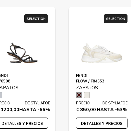
SELECTION
SELECTION
ENDI
FENDI
70598
FLOW / F84553
APATOS
ZAPATOS
RECIO
DE STYLIAFOE
PRECIO
DE STYLIAFOE
 1200,00
HASTA -66%
€ 850,00
HASTA -53%
DETALLES Y PRECIOS
DETALLES Y PRECIOS