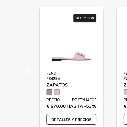
SELECTION
SELECTION
FENDI
F
 F83718
F84254
F
ZAPATOS
Z
 STYLIAFOE
PRECIO
DE STYLIAFOE
P
TA -42%
€ 670,00
HASTA -53%
€
PRECIOS
DETALLES Y PRECIOS