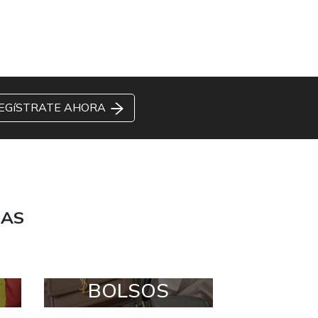
EGíSTRATE AHORA
DAS
BOLSOS