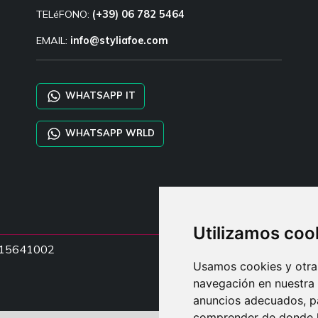
TELéFONO:
(+39) 06 782 5464
EMAIL:
info@styliafoe.com
WHATSAPP IT
WHATSAPP WRLD
Utilizamos coo
15015641002
Usamos cookies y otras
navegación en nuestra
anuncios adecuados, pa
comprender de donde ll