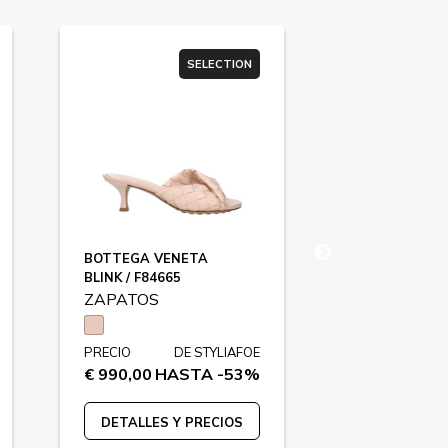
SELECTION
BOTTEGA VENETA
AUTRY
BLINK / F84665
DALLAS / F87
ZAPATOS
ZAPATOS
PRECIO
DE STYLIAFOE
PRECIO
€ 990,00
HASTA -53%
€ 175,00
HA
DETALLES Y PRECIOS
DETALLES 