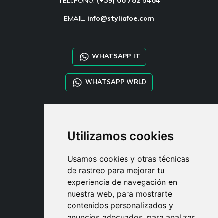
TELéFONO:
(+39) 06 782 5464
EMAIL:
info@styliafoe.com
WHATSAPP IT
WHATSAPP WRLD
STYLIA SERVICES
SHOP B2B
Utilizamos cookies
TAYLOR MADE ORDERS
DROPSHIPPING
Usamos cookies y otras técnicas
de rastreo para mejorar tu
USUARIO
experiencia de navegación en
REGÍSTRATE
nuestra web, para mostrarte
ACCEDER
contenidos personalizados y
CESTA
anuncios adecuados, para analizar