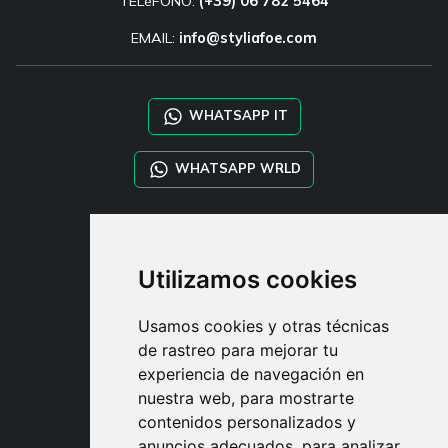
TELéFONO:
(+39) 06 782 5464
EMAIL:
info@styliafoe.com
WHATSAPP IT
WHATSAPP WRLD
STYLIA SERVICES
SHOP B2B
Utilizamos cookies
TAYLOR MADE ORDERS
DROPSHIPPING
Usamos cookies y otras técnicas
de rastreo para mejorar tu
USUARIO
experiencia de navegación en
REGÍSTRATE
nuestra web, para mostrarte
ACCEDER
contenidos personalizados y
CESTA
anuncios adecuados, para analizar