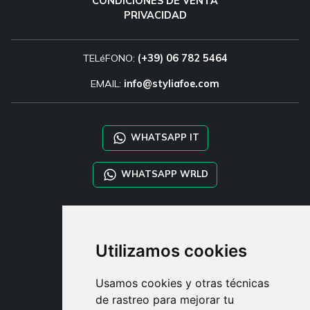
CONDICIONES DE VENTA
PRIVACIDAD
TELéFONO:
(+39) 06 782 5464
EMAIL:
info@styliafoe.com
WHATSAPP IT
WHATSAPP WRLD
STYLIA SERVICES
SHOP B2B
Utilizamos cookies
TAYLOR MADE ORDERS
DROPSHIPPING
Usamos cookies y otras técnicas
de rastreo para mejorar tu
USUARIO