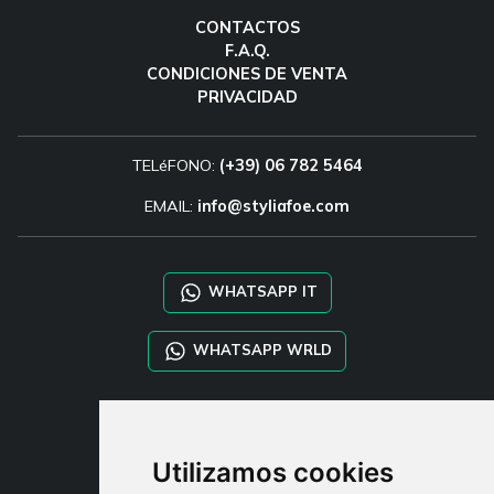
CONTACTOS
F.A.Q.
CONDICIONES DE VENTA
PRIVACIDAD
TELéFONO:
(+39) 06 782 5464
EMAIL:
info@styliafoe.com
WHATSAPP IT
WHATSAPP WRLD
STYLIA SERVICES
SHOP B2B
Utilizamos cookies
TAYLOR MADE ORDERS