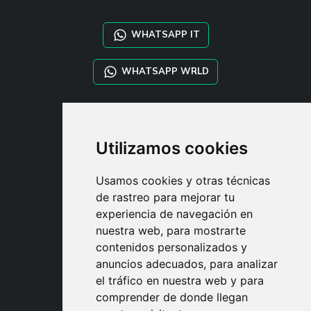
WHATSAPP IT
WHATSAPP WRLD
STYLIA SERVICES
SHOP B2B
Utilizamos cookies
TAYLOR MADE ORDERS
DROPSHIPPING
Usamos cookies y otras técnicas
de rastreo para mejorar tu
USUARIO
experiencia de navegación en
REGÍSTRATE
nuestra web, para mostrarte
ACCEDER
contenidos personalizados y
CESTA
anuncios adecuados, para analizar
el tráfico en nuestra web y para
comprender de donde llegan