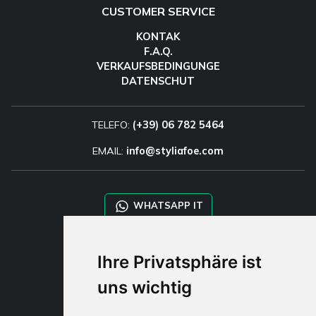
CUSTOMER SERVICE
KONTAK
F.A.Q.
VERKAUFSBEDINGUNGE
DATENSCHUT
TELEFO:
(+39) 06 782 5464
EMAIL:
info@styliafoe.com
WHATSAPP IT
WHATSAPP WRLD
Ihre Privatsphäre ist
uns wichtig
STYLIA SERVICES
SHOP B2B