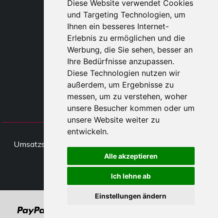
Diese Website verwendet Cookies
TAYLOR MADE ORDERS
und Targeting Technologien, um
DROPSHIPPING
Ihnen ein besseres Internet-
Erlebnis zu ermöglichen und die
BENUTZE
Werbung, die Sie sehen, besser an
REGISTRIERE
Ihre Bedürfnisse anzupassen.
EINLOGGE
Diese Technologien nutzen wir
EINKAUFSWAGE
außerdem, um Ergebnisse zu
messen, um zu verstehen, woher
unsere Besucher kommen oder um
unsere Website weiter zu
entwickeln.
All rights Styliafoe s.r.l. © 2025 -
Umsatzsteueridentifikationsnumme IT15015641002
Alle akzeptieren
Folge uns
Ich lehne ab
Einstellungen ändern