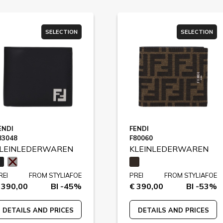
SELECTION
SELECTION
ENDI
FENDI
83048
F80060
LEINLEDERWAREN
KLEINLEDERWAREN
REI
FROM STYLIAFOE
PREI
FROM STYLIAFOE
 390,00
BI -45%
€ 390,00
BI -53%
DETAILS AND PRICES
DETAILS AND PRICES