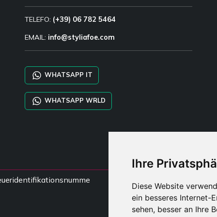
TELEFO:
(+39) 06 782 5464
EMAIL:
info@styliafoe.com
WHATSAPP IT
WHATSAPP WRLD
Ihre Privatsphä
steueridentifikationsnumme
Diese Website verwend
ein besseres Internet-
sehen, besser an Ihre 