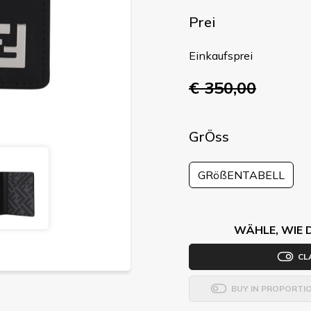
Prei
Einkaufsprei
€ 350,00
GrÖss
GRößENTABELL
WÄHLE, WIE 
CL
BUY IN PROPORTI