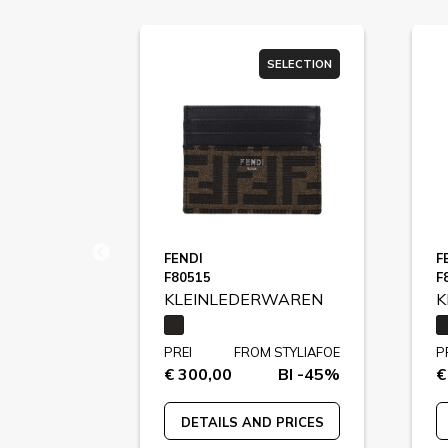
SELECTION
SELECTION
NA
FENDI
F
F80515
F
WAREN
KLEINLEDERWAREN
K
STYLIAFOE
PREI
FROM STYLIAFOE
P
BI -43%
€ 300,00
BI -45%
€
 PRICES
DETAILS AND PRICES