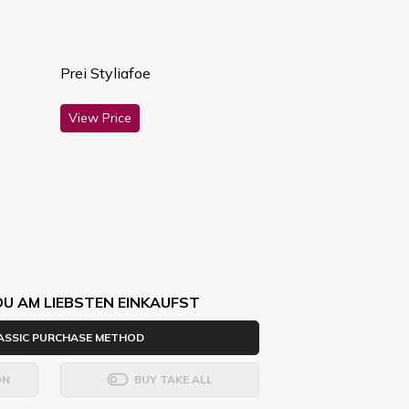
Prei Styliafoe
View Price
DU AM LIEBSTEN EINKAUFST
ASSIC PURCHASE METHOD
ON
BUY TAKE ALL