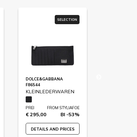
SELECTION
DOLCE&GABBANA
GUCCI
F86544
F83731
KLEINLEDERWAREN
KLEINLED
PREI
FROM STYLIAFOE
PREI
FR
€ 295,00
BI -53%
€ 630,00
DETAILS AND PRICES
DETAILS A