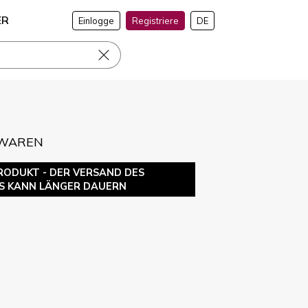
ER
Einlogge
Registriere
DE
RWAREN
RODUKT - DER VERSAND DES
S KANN LÄNGER DAUERN