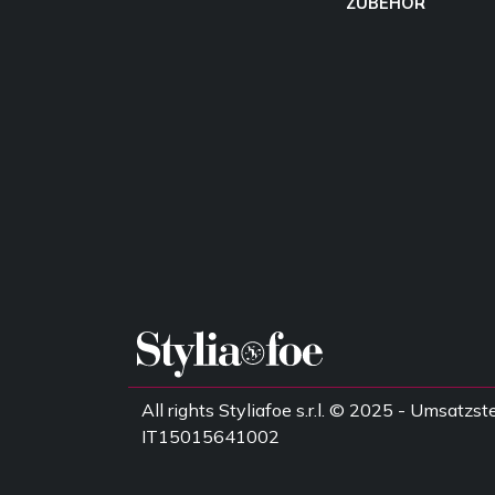
ZUBEHÖR
All rights Styliafoe s.r.l. © 2025 - Umsatz
IT15015641002