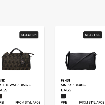
SELECTION
SELECTION
ENDI
FENDI
Y THE WAY / F85326
SIMPLY / F83036
AGS
BAGS
REI
FROM STYLIAFOE
PREI
FROM STYLIAFOE