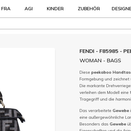
FRA
AGI
KINDER
ZUBEHÖR
DESIGN
FENDI - F85985 - 
WOMAN - BAGS
Diese
peekaboo
Handtas
Formgebung und zeichnet s
Die markante Drehverriege
verleihen dem Modell eine f
Tragegriff und die
harmoni
Das verarbeitete
Gewebe
i
eine außergewöhnliche Lan
Besonders das
Gewebe
üb
Eigenschaften und die fei