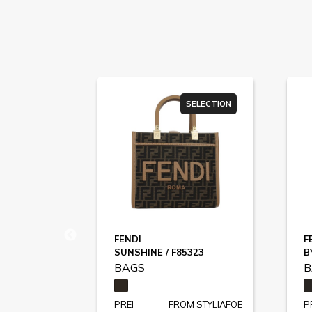
ER SALE
SELECTION
FENDI
F
ARDEN MD XBODY / 35F5S4XC8L
SUNSHINE / F85323
B
BAGS
B
STYLIAFOE
PREI
FROM STYLIAFOE
P