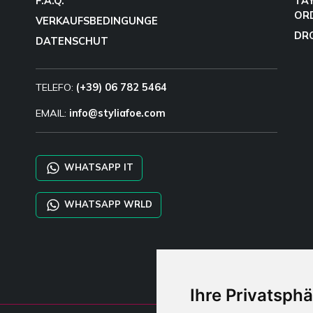
F.A.Q.
TA
OR
VERKAUFSBEDINGUNGE
DR
DATENSCHUT
TELEFO:
(+39) 06 782 5464
EMAIL:
info@styliafoe.com
WHATSAPP IT
WHATSAPP WRLD
Ihre Privatsphä