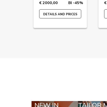
BI -76%
€ 2000,00
BI -45%
€
 PRICES
DETAILS AND PRICES
TAILOR MADE
SELE