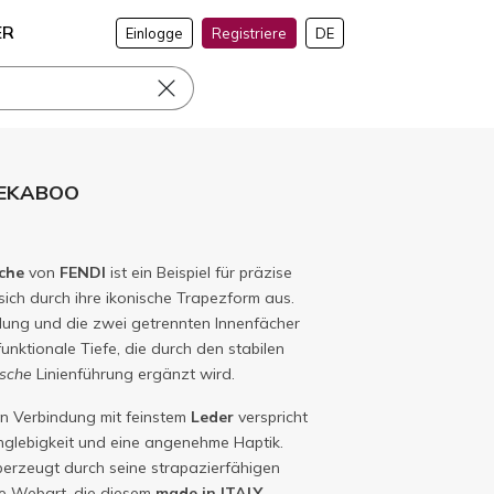
ER
Einlogge
Registriere
DE
PEEKABOO
che
von
FENDI
ist ein Beispiel für präzise
ich durch ihre ikonische Trapezform aus.
lung und die zwei getrennten Innenfächer
unktionale Tiefe, die durch den stabilen
sche
Linienführung ergänzt wird.
n Verbindung mit feinstem
Leder
verspricht
glebigkeit und eine angenehme Haptik.
erzeugt durch seine strapazierfähigen
ne Webart, die diesem
made in ITALY