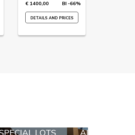
€ 1400,00
BI -66%
€ 280,00
DETAILS AND PRICES
DETAILS A
LL IN A BOX
STYLIA OUTFIT