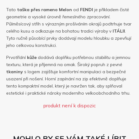
Tato
taška přes rameno
Melon
od
FENDI
je příkladem čisté
geometrie a vysoké úrovně řemeslného zpracování.
Půlměsícový střih s výrazným prošíváním okrajů podtrhuje tvar
celého kusu a odkazuje na bohatou tradici výroby v
ITÁLII
.
Tyto ručně působící prvky dodávají modelu hloubku a zpevňují
jeho celkovou konstrukci.
Prvotřídní
kůže
dodává doplňku potřebnou
stabilitu
a jemnou
texturu, která je příjemná na omak. Široký popruh z pevné
tkaniny
s logem zajišťuje komfortní manipulaci a bezpečné
usazení při nošení. Horní zapínání na zip efektivně doplňuje
tento kompaktní model, který je navržen tak, aby splňoval
estetické i praktické nároky moderního velkoobchodního trhu.
produkt není k dispozic
MOHLO BY SE VÁM TAKÉ LÍBIT