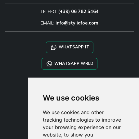
TELEFO:
(+39) 06 782 5464
EMAIL:
info@styliafoe.com
WHATSAPP IT
WHATSAPP WRLD
STYLIA SERVICES
SHOP B2B
We use cookies
TAYLOR MADE ORDERS
DROPSHIPPING
We use cookies and other
tracking technologies to improve
UŽIVATE
your browsing experience on our
ZAREGISTROVA
website, to show you