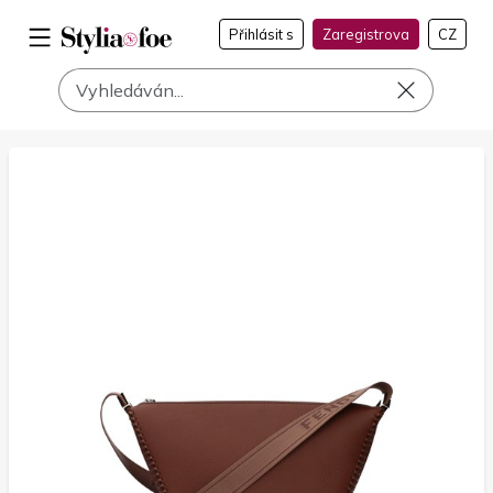
Přihlásit s
Zaregistrova
CZ