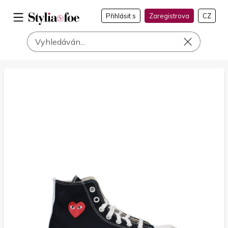
Přihlásit s
Zaregistrova
CZ