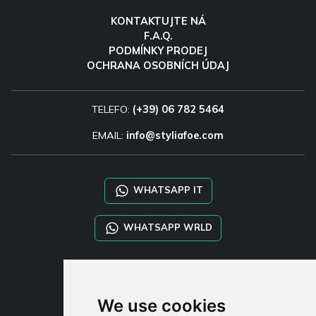
KONTAKTUJTE NÁ
F.A.Q.
PODMÍNKY PRODEJ
OCHRANA OSOBNÍCH ÚDAJ
TELEFO:
(+39) 06 782 5464
EMAIL:
info@styliafoe.com
WHATSAPP IT
WHATSAPP WRLD
STYLIA SERVICES
SHOP B2B
We use cookies
TAYLOR MADE ORDERS