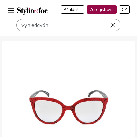
Přihlásit s
Zaregistrova
CZ