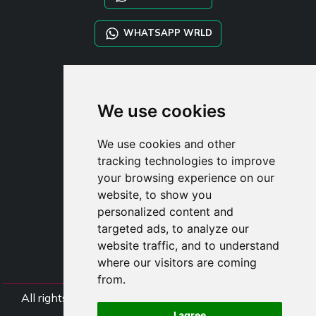
WHATSAPP WRLD
STYLIA SERVICES
SHOP B2B
We use cookies
TAYLOR MADE ORDERS
DROPSHIPPING
We use cookies and other
tracking technologies to improve
UŽIVATE
your browsing experience on our
ZAREGISTROVA
website, to show you
PŘIHLÁSIT S
personalized content and
NÁKUPNÍ KOŠÍ
targeted ads, to analyze our
website traffic, and to understand
where our visitors are coming
from.
All rights Styliafoe s.r.l. © 2025 - DI IT15015641002
I agree