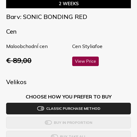
2 WEEKS
Barv: SONIC BONDING RED
Cen
MaloobchodnÍ cen
Cen Styliafoe
€ 89,00
View Price
Velikos
CHOOSE HOW YOU PREFER TO BUY
CLASSIC PURCHASE METHOD
BUY IN PROPORTION
BUY TAKE ALL