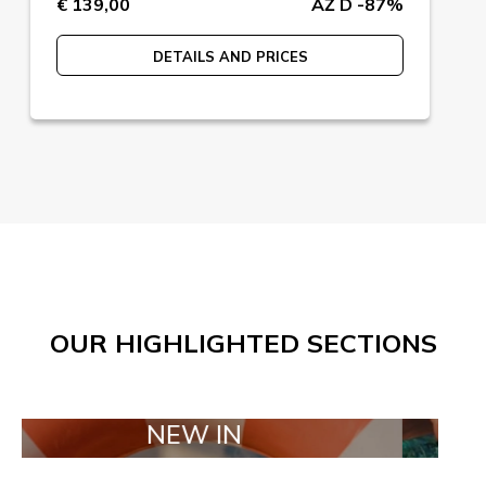
€ 139,00
AŽ D -87%
DETAILS AND PRICES
OUR HIGHLIGHTED SECTIONS
NEW IN
TAILO