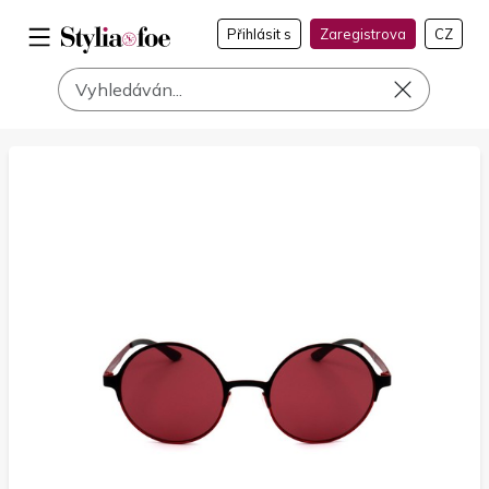
Přihlásit s
Zaregistrova
CZ