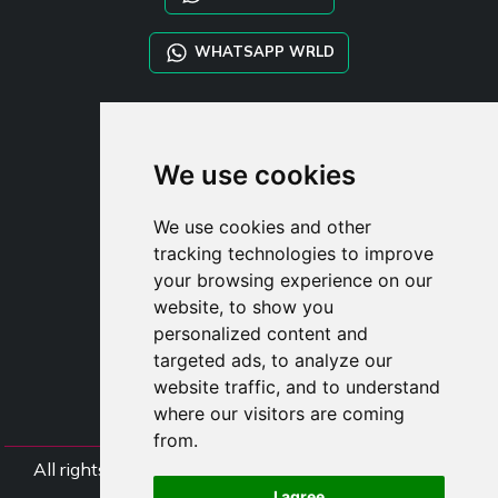
WHATSAPP WRLD
STYLIA SERVICES
SHOP B2B
We use cookies
TAYLOR MADE ORDERS
DROPSHIPPING
We use cookies and other
tracking technologies to improve
UŽIVATE
your browsing experience on our
ZAREGISTROVA
website, to show you
PŘIHLÁSIT S
personalized content and
NÁKUPNÍ KOŠÍ
targeted ads, to analyze our
website traffic, and to understand
where our visitors are coming
from.
All rights Styliafoe s.r.l. © 2025 - DI IT15015641002
I agree