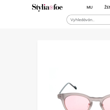
MU
ŽE