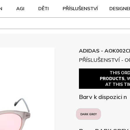
N
AGI
DĚTI
PŘÍSLUŠENSTVÍ
DESIGNE
ADIDAS - AOK002C
PŘÍSLUŠENSTVÍ - O
THIS OR
PRODUCTS
, 
AT THIS TI
Barv k dispozici n
DARK GREY