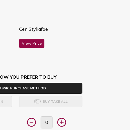
Cen Styliafoe
View Price
OW YOU PREFER TO BUY
ASSIC PURCHASE METHOD
ON
BUY TAKE ALL