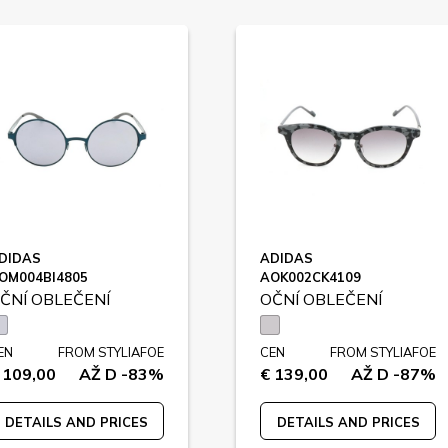
DIDAS
ADIDAS
OM004BI4805
AOK002CK4109
ČNÍ OBLEČENÍ
OČNÍ OBLEČENÍ
EN
FROM STYLIAFOE
CEN
FROM STYLIAFOE
 109,00
AŽ D -83%
€ 139,00
AŽ D -87%
DETAILS AND PRICES
DETAILS AND PRICES