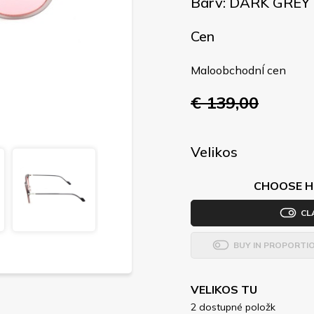
Barv: DARK GREY
Cen
MaloobchodnÍ cen
€ 139,00
Velikos
CHOOSE H
CL
BUY IN PROPORTI
VELIKOS TU
2 dostupné položk