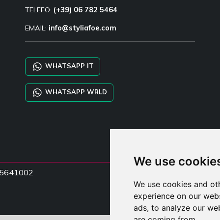
TELEFO:
(+39) 06 782 5464
EMAIL:
info@styliafoe.com
WHATSAPP IT
WHATSAPP WRLD
We use cookie
5015641002
We use cookies and oth
experience on our webs
ads, to analyze our web
are coming from.