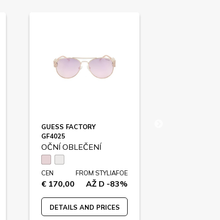
GUESS FACTORY
TOMMY HILFI
GF4025
TJ0056S
OČNÍ OBLEČENÍ
OČNÍ OBLE
CEN
FROM STYLIAFOE
CEN
FR
€ 170,00
AŽ D -83%
€ 115,00
DETAILS AND PRICES
DETAILS A