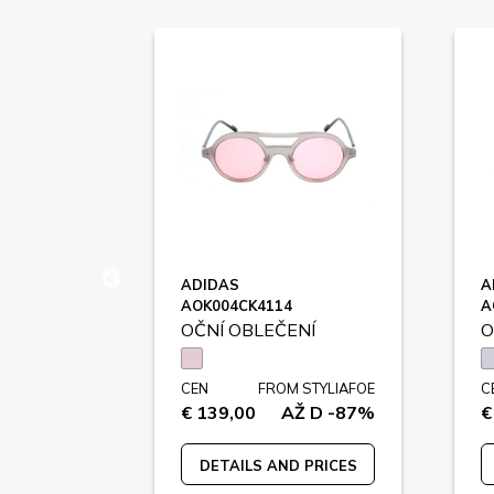
ADIDAS
A
AOK004CK4114
A
NÍ
OČNÍ OBLEČENÍ
O
STYLIAFOE
CEN
FROM STYLIAFOE
C
Ž D -82%
€ 139,00
AŽ D -87%
€
 PRICES
DETAILS AND PRICES